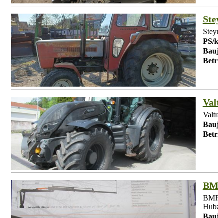
Ste
Stey
PS/
Bauj
Betr
Val
Valt
Bauj
Betr
BM
BMF 
Hubz
Bauj