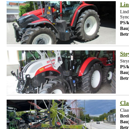
Lin
Lind
Sync
PS/
Bauj
Betr
Ste
Stey
PS/
Bauj
Betr
Cla
Claa
Brei
Bauj
Betr