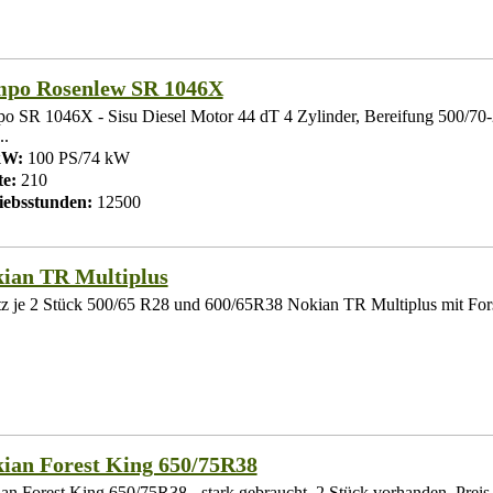
po Rosenlew SR 1046X
o SR 1046X - Sisu Diesel Motor 44 dT 4 Zylinder, Bereifung 500/70-2
..
kW:
100 PS/74 kW
te:
210
iebsstunden:
12500
ian TR Multiplus
tz je 2 Stück 500/65 R28 und 600/65R38 Nokian TR Multiplus mit Fors
ian Forest King 650/75R38
an Forest King 650/75R38 - stark gebraucht, 2 Stück vorhanden, Preis € 