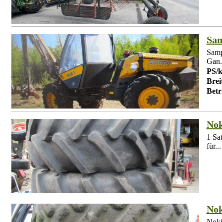
Sam
Samp
Gan.
PS/
Brei
Betr
Nok
1 Sa
für...
Nok
Noki