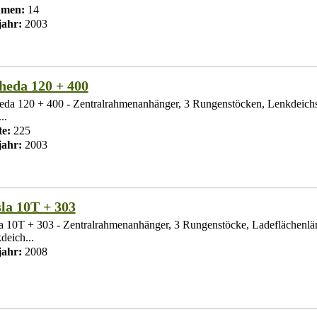
umen:
14
ahr:
2003
eda 120 + 400
da 120 + 400 - Zentralrahmenanhänger, 3 Rungenstöcken, Lenkdeichs
..
te:
225
ahr:
2003
la 10T + 303
a 10T + 303 - Zentralrahmenanhänger, 3 Rungenstöcke, Ladeflächenlä
deich...
ahr:
2008