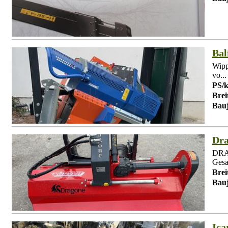
Bal
Wipp
vo...
PS/
Brei
Bauj
Dra
DRAG
Gesam
Brei
Bauj
Ica