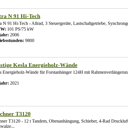
tra N 91 Hi-Tech
a N 91 Hi-Tech - Allrad, 3 Steuergeräte, Lastschaltgetriebe, Synchronge
kW:
101 PS/75 kW
ahr:
2006
iebsstunden:
9800
stige Kesla Energieholz-Wände
a Energieholz-Wände für Forstanhänger 124H mit Rahmenverlängerung
ahr:
2021
chner T3120
hner T3120 - 12 t Tandem, Obenanhängung, Schieber, 4-Rad Druckluf
uwalze...