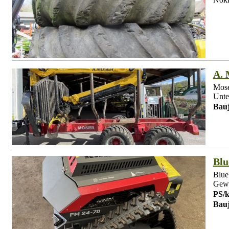
A.
Mose
Unte
Bauj
Blu
Blue
Gewi
PS/
Bauj