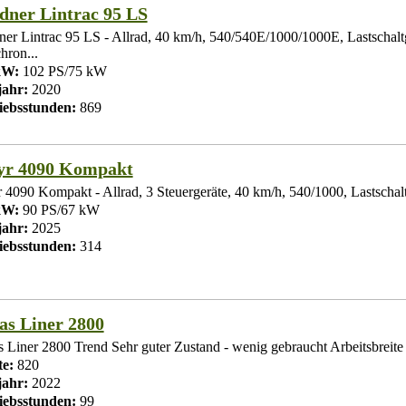
dner Lintrac 95 LS
ner Lintrac 95 LS - Allrad, 40 km/h, 540/540E/1000/1000E, Lastschaltg
hron...
kW:
102 PS/75 kW
ahr:
2020
iebsstunden:
869
yr 4090 Kompakt
r 4090 Kompakt - Allrad, 3 Steuergeräte, 40 km/h, 540/1000, Lastschalt
kW:
90 PS/67 kW
ahr:
2025
iebsstunden:
314
as Liner 2800
s Liner 2800 Trend Sehr guter Zustand - wenig gebraucht Arbeitsbreite 
te:
820
ahr:
2022
iebsstunden:
99