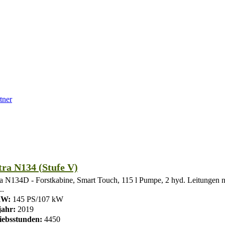
tner
tra N134 (Stufe V)
ra N134D - Forstkabine, Smart Touch, 115 l Pumpe, 2 hyd. Leitungen n
..
kW:
145 PS/107 kW
ahr:
2019
iebsstunden:
4450