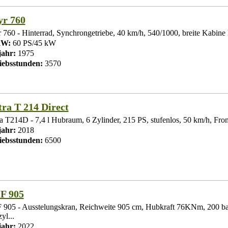
yr 760
r 760 - Hinterrad, Synchrongetriebe, 40 km/h, 540/1000, breite Kabine 
kW:
60 PS/45 kW
ahr:
1975
iebsstunden:
3570
tra T 214 Direct
ra T214D - 7,4 l Hubraum, 6 Zylinder, 215 PS, stufenlos, 50 km/h, Fron
ahr:
2018
iebsstunden:
6500
F 905
905 - Ausstelungskran, Reichweite 905 cm, Hubkraft 76KNm, 200 ba
yl...
ahr:
2022