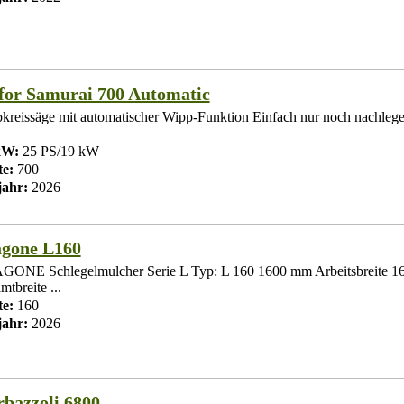
for Samurai 700 Automatic
kreissäge mit automatischer Wipp-Funktion Einfach nur noch nachlege
kW:
25 PS/19 kW
te:
700
ahr:
2026
gone L160
ONE Schlegelmulcher Serie L Typ: L 160 1600 mm Arbeitsbreite 
tbreite ...
te:
160
ahr:
2026
rbazzoli 6800