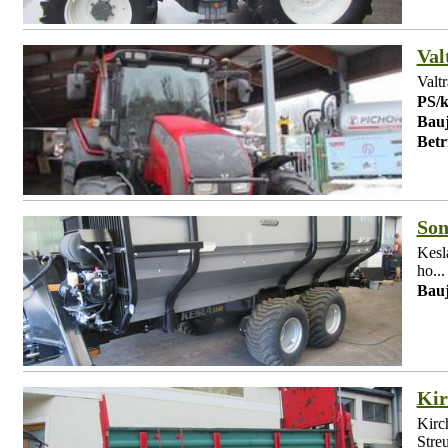
Val
Valtr
PS/
Bauj
Betr
Son
Kesl
ho...
Bauj
Kir
Kirc
Stre