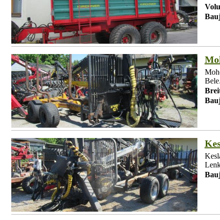
Vol
Bauj
Moh
Mohe
Bele.
Brei
Bauj
Kes
Kesl
Lenk
Bauj