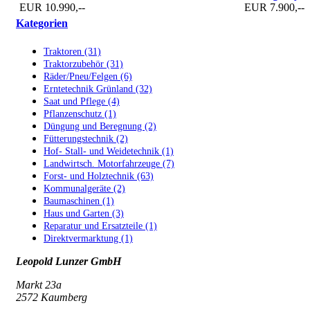
EUR 10.990,--
EUR 7.900,--
Kategorien
Traktoren (31)
Traktorzubehör (31)
Räder/Pneu/Felgen (6)
Erntetechnik Grünland (32)
Saat und Pflege (4)
Pflanzenschutz (1)
Düngung und Beregnung (2)
Fütterungstechnik (2)
Hof- Stall- und Weidetechnik (1)
Landwirtsch. Motorfahrzeuge (7)
Forst- und Holztechnik (63)
Kommunalgeräte (2)
Baumaschinen (1)
Haus und Garten (3)
Reparatur und Ersatzteile (1)
Direktvermarktung (1)
Leopold Lunzer GmbH
Markt 23a
2572 Kaumberg