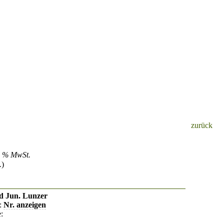
zurück
20 % MwSt.
.
)
d Jun. Lunzer
:
Nr. anzeigen
e: